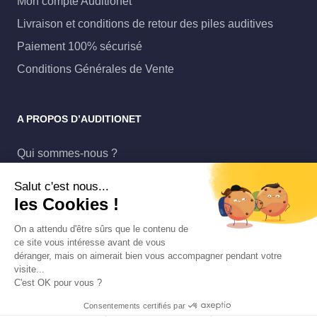
Mon compte Auditionet
Livraison et conditions de retour des piles auditives
Paiement 100% sécurisé
Conditions Générales de Vente
A PROPOS D’AUDITIONET
Qui sommes-nous ?
Auditionet Pro
Salut c'est nous...
Protection des données
les Cookies !
Mentions légales
On a attendu d'être sûrs que le contenu de
ce site vous intéresse avant de vous
déranger, mais on aimerait bien vous accompagner pendant votre
visite...
C'est OK pour vous ?
© 2014 - 2025 Auditionet SAS
Consentements certifiés par