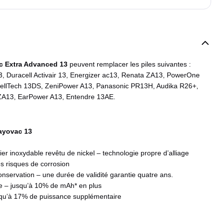
ac Extra Advanced 13
peuvent remplacer les piles suivantes :
, Duracell Activair 13, Energizer ac13, Renata ZA13, PowerOne
CellTech 13DS, ZeniPower A13, Panasonic PR13H, Audika R26+,
ZA13, EarPower A13, Entendre 13AE.
Rayovac 13
ier inoxydable revêtu de nickel – technologie propre d’alliage
es risques de corrosion
nservation – une durée de validité garantie quatre ans.
ie – jusqu’à 10% de mAh* en plus
squ’à 17% de puissance supplémentaire