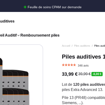
Feuille de soins CPAM sur demande
auditives
il Auditif
Remboursement piles
Accueil
Piles auditives
Piles aud
Piles auditives 
346 avis
33,99 €
39,99 €
-6,00 €
Lot de
120 piles auditiv
piles Extra Advanced 13.
Pile 13 (PR48) compatible
Siemens, ...).