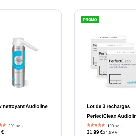
PROMO
 nettoyant Audioline
Lot de 3 recharges
PerfectClean Audioli
301 avis
190 avis
 €
31,99 €
34,99 €