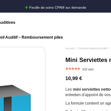
Feuille de soins CPAM sur demande
auditives
il Auditif
Remboursement piles
Accueil
Entretien Appareil Auditif
Mini Serviettes
332 avis
10,99 €
Les
mini serviettes nett
entretien d'appoint de vos
La formule contient un agen