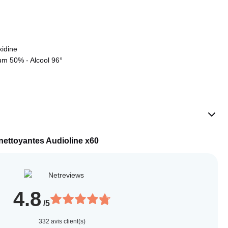
xidine
um 50% ‐ Alcool 96°
 nettoyantes Audioline x60
4.8
/5
332
avis client(s)