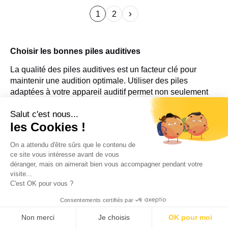
1
2
Choisir les bonnes piles auditives
La qualité des piles auditives est un facteur clé pour
maintenir une audition optimale. Utiliser des piles
adaptées à votre appareil auditif permet non seulement
d'assurer une qualité sonore stable mais aussi de
Salut c'est nous...
maximiser la durée de vie de vos aides auditives.
les Cookies !
Chaque pile doit offrir une puissance constante pour
permettre à l'appareil de fonctionner correctement sans
On a attendu d'être sûrs que le contenu de
interruptions ou dégradations du son.
ce site vous intéresse avant de vous
déranger, mais on aimerait bien vous accompagner pendant votre
Sur notre site, vous trouverez une large gamme de piles
visite...
auditives fraîches, c'est-à-dire des piles régulièrement
C'est OK pour vous ?
commandées auprès de nos fournisseurs. Cela garantit
que vous recevrez des piles neuves, prêtes à fournir des
Consentements certifiés par
performances maximales. Une pile fraîche présente une
Non merci
Je choisis
OK pour moi
durée de vie optimale, ce qui vous permet de profiter plus