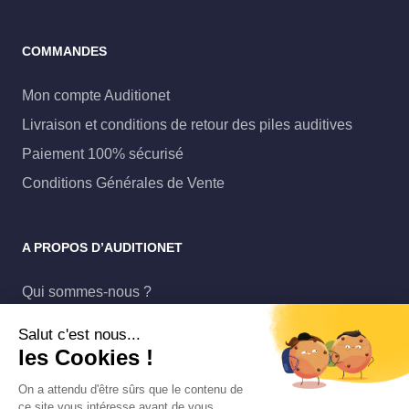
COMMANDES
Mon compte Auditionet
Livraison et conditions de retour des piles auditives
Paiement 100% sécurisé
Conditions Générales de Vente
A PROPOS D’AUDITIONET
Qui sommes-nous ?
Auditionet Pro
Salut c'est nous...
Protection des données
les Cookies !
Mentions légales
On a attendu d'être sûrs que le contenu de
ce site vous intéresse avant de vous