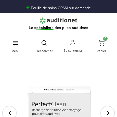
Feuille de soins CPAM sur demande
Le
spécialiste
des piles auditives
0
Se connecter
Menu
Rechercher
Panier